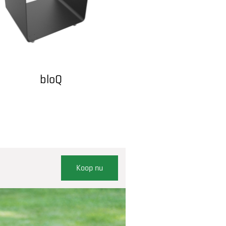
bloQ
Koop nu