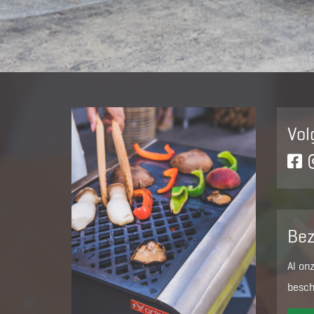
Vol
Be
Al on
besch