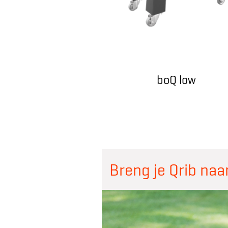
boQ low
Breng je Qrib naa