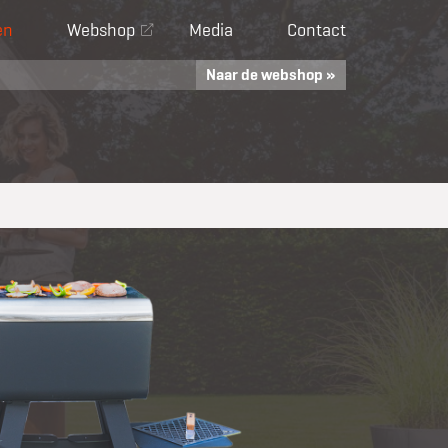
en
Webshop
Media
Contact
Naar de webshop »
The
Qr
In Japan is de 
combineert met
functionaliteit